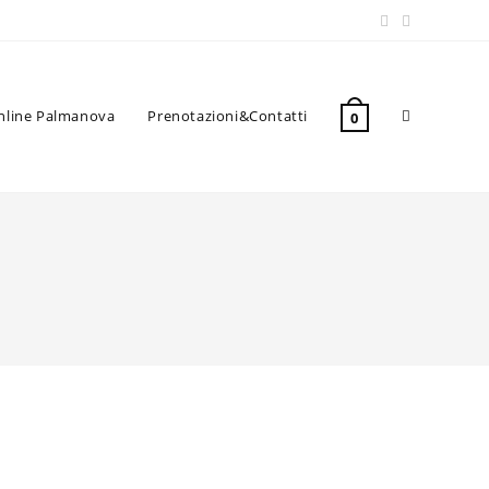
nline Palmanova
Prenotazioni&Contatti
Attiva/disat
0
la
ricerca