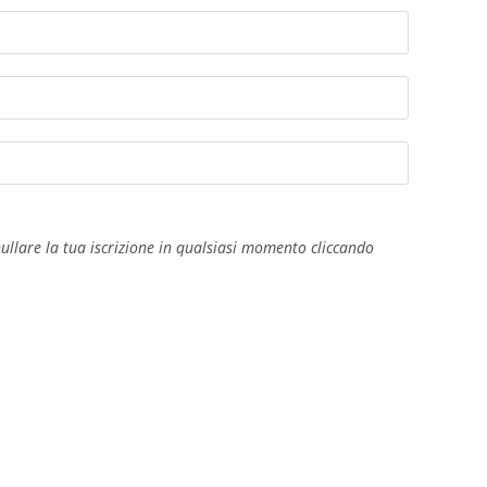
sul
sito
annullare la tua iscrizione in qualsiasi momento cliccando
web