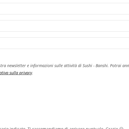
nostra newsletter e informazioni sulle attività di Sushi - Banshi. Potrai 
ativa sulla privacy
.
orario indicato. Ti raccomandiamo di arrivare puntuale. Grazie 🙂