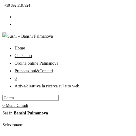
+39 392 5187924
Home
Chi siamo
Ordina online Palmanova
Prenotazioni&Contatti
0
Attiva/disattiva la ricerca sul sito web
0
Menu
Chiudi
Sei in
Banshi Palmanova
Selezionato: